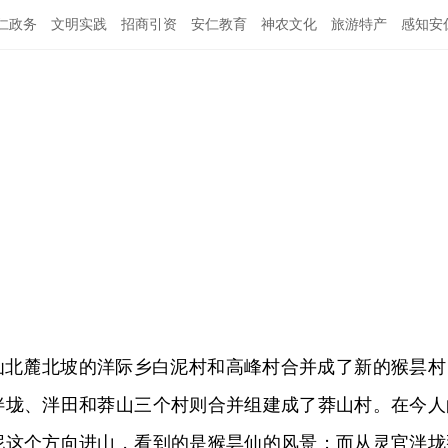
仁政务
文明实践
招商引资
安仁教育
神农文化
旅游特产
感知安
昙仙北麓北坡的洋际乡白泥村和高峰村合并成了新的猴昙村
泮垅、泮田和莽山三个村则合并组建成了莽山村。在今人
泥这个方向进山，看到的是猴昙仙的风景；而从灵官泮垅