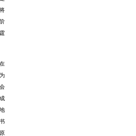
将
阶
霆
。
在
为
会
成
地
书
原