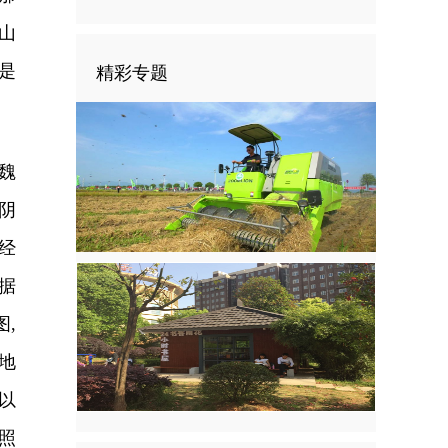
山
是
精彩专题
魏
阴
经
据
,
地
以
照