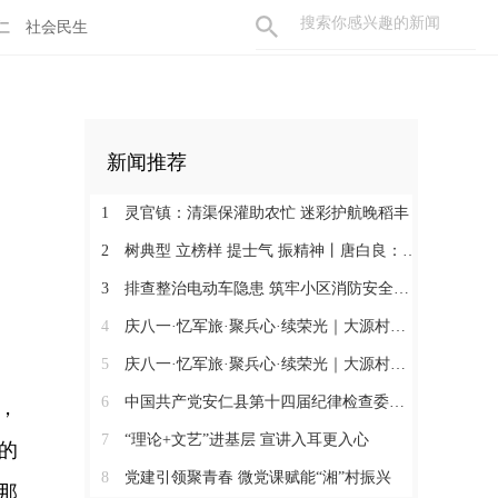
仁
社会民生
新闻推荐
1
灵官镇：清渠保灌助农忙 迷彩护航晚稻丰
2
树典型 立榜样 提士气 振精神丨唐白良：三十载丹心映党徽 一腔热血暖万家
3
排查整治电动车隐患 筑牢小区消防安全防线
4
庆八一·忆军旅·聚兵心·续荣光｜大源村退役军人共话初心
5
庆八一·忆军旅·聚兵心·续荣光｜大源村退役军人共话初心
6
中国共产党安仁县第十四届纪律检查委员会召开第一次全体会议
，
7
“理论+文艺”进基层 宣讲入耳更入心
的
8
党建引领聚青春 微党课赋能“湘”村振兴
那