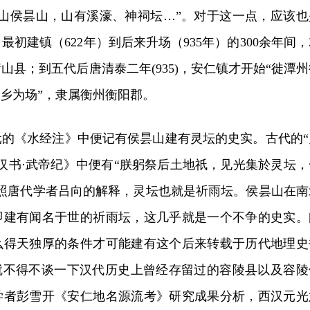
衡山侯昙山，山有溪濠、神祠坛…”。对于这一点，应该也
初建镇（622年）到后来升场（935年）的300余年间，
山县；到五代后唐清泰二年(935)，安仁镇才开始“徙潭州
两乡为场”，隶属衡州衡阳郡。
道元的《水经注》中便记有侯昙山建有灵坛的史实。古代的“
汉书·武帝纪》中便有“朕躬祭后土地祇，见光集於灵坛，
按照唐代学者吕向的解释，灵坛也就是祈雨坛。侯昙山在南
即建有闻名于世的祈雨坛，这几乎就是一个不争的史实。
么得天独厚的条件才可能建有这个后来转载于历代地理史
，就不得不谈一下汉代历史上曾经存留过的容陵县以及容陵
学者彭雪开《安仁地名源流考》研究成果分析，西汉元光