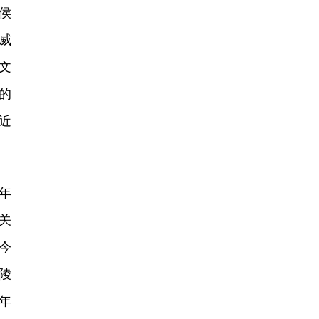
侯
威
文
的
近
年
关
今
陵
年