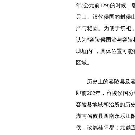
年(公元前129)的时
昙山。汉代侯国的封侯
严与稳固。为便于祭祀
认为“容陵侯国治与容
城垣内”，具体位置可
区域。
历史上的容陵县及
即前202年，容陵侯国
容陵县地域和治所的历
湖南省攸县西南永乐江附
侯，改属桂阳郡；元鼎五