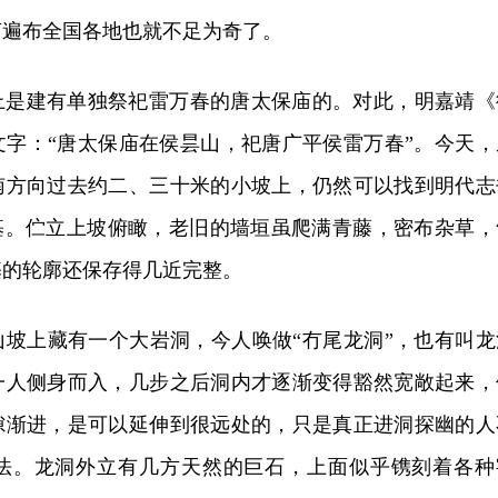
庙遍布全国各地也就不足为奇了。
上是建有单独祭祀雷万春的唐太保庙的。对此，明嘉靖《
文字：“唐太保庙在侯昙山，祀唐广平侯雷万春”。今天，
南方向过去约二、三十米的小坡上，仍然可以找到明代志
旧基。伫立上坡俯瞰，老旧的墙垣虽爬满青藤，密布杂草，
基的轮廓还保存得几近完整。
山坡上藏有一个大岩洞，今人唤做“冇尾龙洞”，也有叫龙
一人侧身而入，几步之后洞内才逐渐变得豁然宽敞起来，
隙渐进，是可以延伸到很远处的，只是真正进洞探幽的人
法。龙洞外立有几方天然的巨石，上面似乎镌刻着各种