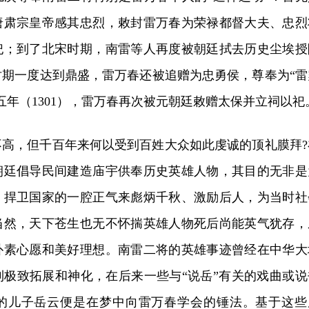
唐肃宗皇帝感其忠烈，敕封雷万春为荣禄都督大夫、忠烈
祀；到了北宋时期，南雷等人再度被朝廷拭去历史尘埃授
时期一度达到鼎盛，雷万春还被追赠为忠勇侯，尊奉为“雷
五年（1301），雷万春再次被元朝廷敕赠太保并立祠以祀
不高，但千百年来何以受到百姓大众如此虔诚的顶礼膜拜?
朝廷倡导民间建造庙宇供奉历史英雄人物，其目的无非是
、捍卫国家的一腔正气来彪炳千秋、激励后人，为当时社
当然，天下苍生也无不怀揣英雄人物死后尚能英气犹存，
朴素心愿和美好理想。南雷二将的英雄事迹曾经在中华大
到极致拓展和神化，在后来一些与“说岳”有关的戏曲或说
的儿子岳云便是在梦中向雷万春学会的锤法。基于这些