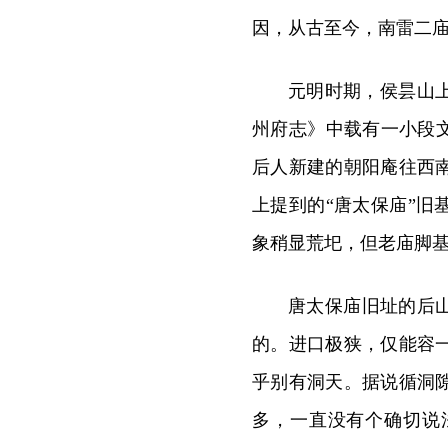
因，从古至今，南雷二
元明时期，侯昙山
州府志》中载有一小段
后人新建的朝阳庵往西
上提到的“唐太保庙”
象稍显荒圯，但老庙脚
唐太保庙旧址的后
的。进口极狭，仅能容
乎别有洞天。据说循洞
多，一直没有个确切说