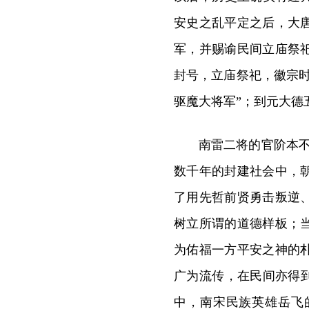
安史之乱平定之后，大
军，并赐谕民间立庙祭
封号，立庙祭祀，徽宗
驱魔大将军”；到元大德
南雷二将的官阶本
数千年的封建社会中，
了用先哲前贤勇击叛逆
树立所谓的道德样板；
为佑福一方平安之神的
广为流传，在民间亦得
中，南宋民族英雄岳飞