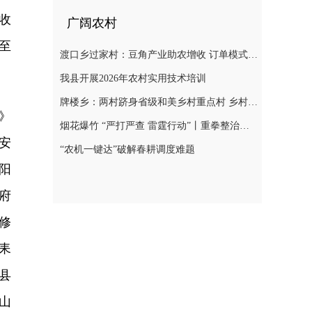
收
广阔农村
至
渡口乡过家村：豆角产业助农增收 订单模式铺就致富路
我县开展2026年农村实用技术培训
牌楼乡：两村跻身省级和美乡村重点村 乡村振兴迎来“加速跑”
》
烟花爆竹 “严打严查 雷霆行动”丨重拳整治非法储存烟花爆竹 筑牢辖区安全防线
安
“农机一键达”破解春耕调度难题
阳
府
修
耒
县
山