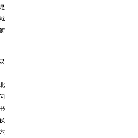
是
就
衡
灵
一
北
问
书
侯
六