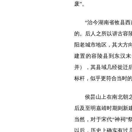
废”。
“治今湖南省攸县
的。后人之所以讲古容
阳老城市地区，其大方
建置的容陵县到东汉末
并），其县域几经徙迁
标杆，似乎更符合当时
侯昙山上在南北朝之
后及至明嘉靖时期则新
当然，对于宋代“神祠
以后，历史上确实有过