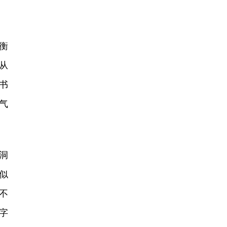
衡
从
书
气
洞
似
不
字