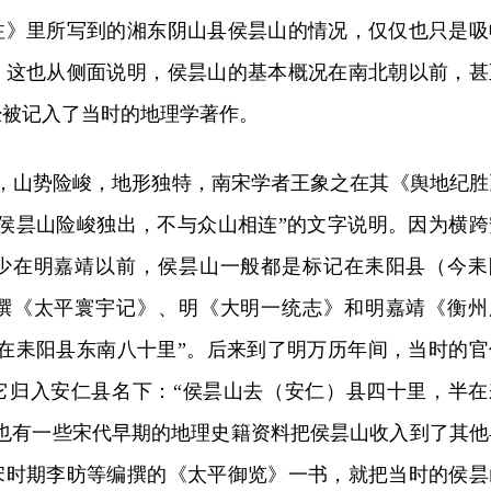
注》里所写到的湘东阴山县侯昙山的情况，仅仅也只是吸
。这也从侧面说明，侯昙山的基本概况在南北朝以前，甚
经被记入了当时的地理学著作。
米，山势险峻，地形独特，南宋学者王象之在其《舆地纪胜
“侯昙山险峻独出，不与众山相连”的文字说明。因为横跨
少在明嘉靖以前，侯昙山一般都是标记在耒阳县（今耒
撰《太平寰宇记》、明《大明一统志》和明嘉靖《衡州
“在耒阳县东南八十里”。后来到了明万历年间，当时的官
它归入安仁县名下：“侯昙山去（安仁）县四十里，半在
，也有一些宋代早期的地理史籍资料把侯昙山收入到了其他
宋时期李昉等编撰的《太平御览》一书，就把当时的侯昙