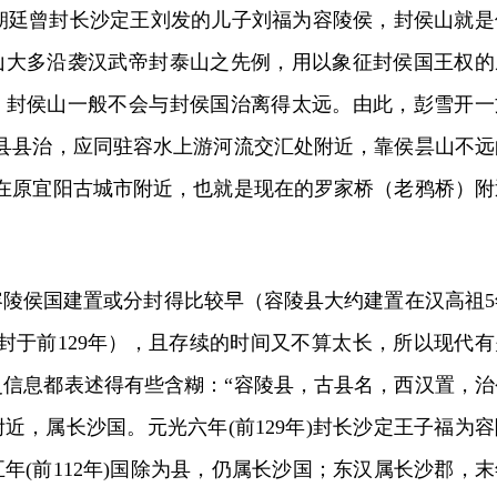
候，朝廷曾封长沙定王刘发的儿子刘福为容陵侯，封侯山就是
山大多沿袭汉武帝封泰山之先例，用以象征封侯国王权的
，封侯山一般不会与封侯国治离得太远。由此，彭雪开一
陵县县治，应同驻容水上游河流交汇处附近，靠侯昙山不远
能在原宜阳古城市附近，也就是现在的罗家桥（老鸦桥）附
容陵侯国建置或分封得比较早（容陵县大约建置在汉高祖5
分封于前129年），且存续的时间又不算太长，所以现代有
史信息都表述得有些含糊：“容陵县，古县名，西汉置，治
近，属长沙国。元光六年(前129年)封长沙定王子福为容
年(前112年)国除为县，仍属长沙国；东汉属长沙郡，末