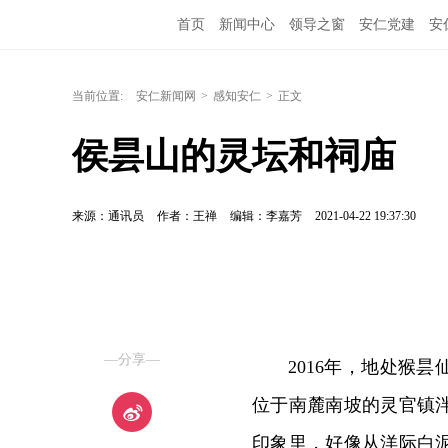
首页
新闻中心
领导之窗
安仁党建
安
当前位置:
安仁新闻网
>
感知安仁
>
正文
侯昙山的灵坛和祠庙
来源：通讯员
作者：王禅
编辑：李嘉芳
2021-04-22 19:37:30
—分享—
2016年，地处猴
位于南麓南坡的灵官镇
印象里，好像从洋际白