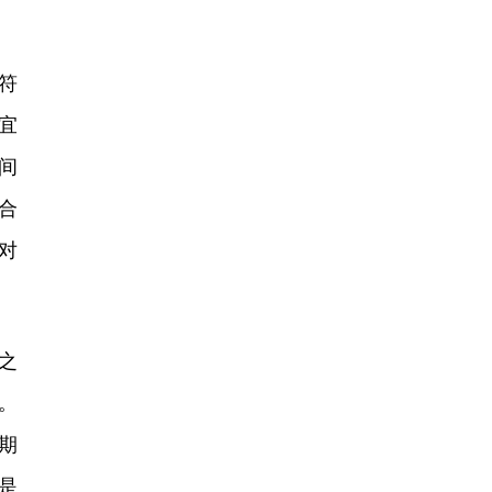
符
宜
间
合
对
之
。
期
是