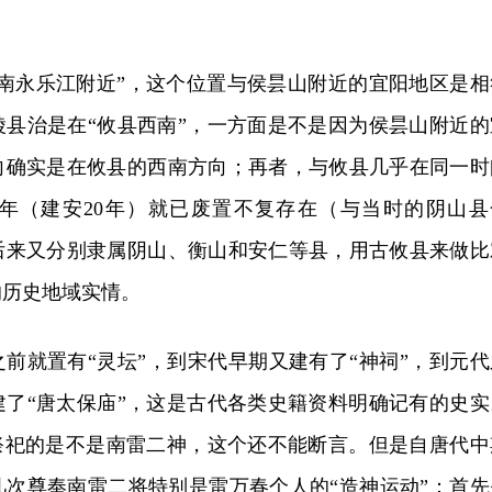
西南永乐江附近”，这个位置与侯昙山附近的宜阳地区是相
陵县治是在“攸县西南”，一方面是不是因为侯昙山附近的
向确实是在攸县的西南方向；再者，与攸县几乎在同一时
年（建安20年）就已废置不复存在（与当时的阴山县
后来又分别隶属阴山、衡山和安仁等县，用古攸县来做比
的历史地域实情。
前就置有“灵坛”，到宋代早期又建有了“神祠”，到元代
建了“唐太保庙”，这是古代各类史籍资料明确记有的史实
”祭祀的是不是南雷二神，这个还不能断言。但是自唐代中
几次尊奉南雷二将特别是雷万春个人的“造神运动”：首先