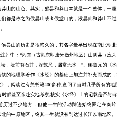
是莽山的山色。其实，猴昙和莽山本就是一个整体，一座
人们都是称之为侯昙山或者侯堂山的，猴昙仙和莽山不过
了。
，侯昙山的历史是很悠久的，其名字最早出现在南北朝北
经注》中：“湘东（古湘东即唐宋衡州地区）山阴县（应为
灵坛，坛前有石井，深数尺，居常无水…”。郦道元的《水
桑钦的地理学著作《水经》的基础上加注并补充而成的，
》，阅读过有关书籍400多种,查阅了当时几乎所有的地图
有时候甚至亲赴实地考察,核实《水经》上的记载是否与当
游历过不少地方，但他一生的活动踪迹始终圈定在秦岭
以北的中原地区，终其一生就没有到达过长江以南地区。