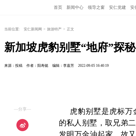
首页
新闻中心
领导之窗
安仁党建
安
当前位置:
安仁新闻网
>
旅游特产
>
正文
新加坡虎豹别墅“地府”探秘
来源：投稿
作者：阳寿懿
编辑：李嘉芳
2022-09-05 16:40:19
—分享—
虎豹别墅是虎标万
的私人别墅，取兄弟二
发明万金油起家，故又