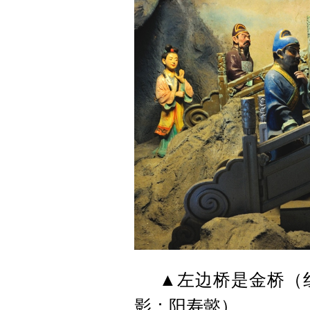
▲左边桥是金桥（
影：阳寿懿）。