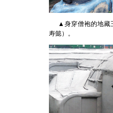
▲身穿僧袍的地藏
寿懿）。