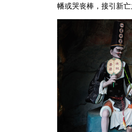
幡或哭丧棒，接引新亡