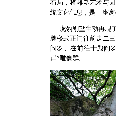
布局，将雕塑艺术与园
统文化气息，是一座寓
虎豹别墅生动再现了
牌楼式正门往前走二三
阎罗。在前往十殿阎罗
岸”雕像群。