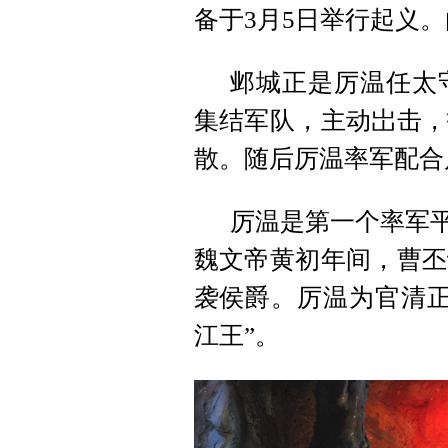
备于3月5日举行起义
邺城正是厉温任太
集结军队，主动岀击，
散。随后厉温率军配合
厉温是第一个率军平
魏文帝黄初年间，曹丕
袭侯爵。厉温为官清正
江王”。