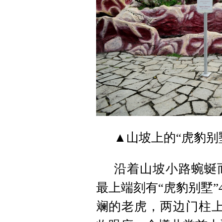
▲山坡上的“虎豹别
沿着山坡小路蜿蜒
最上端刻有“虎豹别墅
斓的老虎，两边门柱上