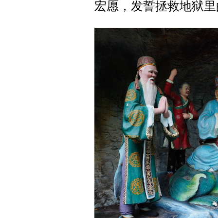
宏愿，发誓拯救地狱里