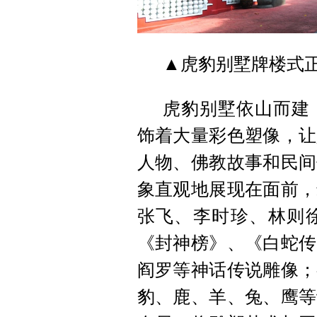
▲虎豹别墅牌楼式
虎豹别墅依山而建
饰着大量彩色塑像，让
人物、佛教故事和民间
象直观地展现在面前，
张飞、李时珍、林则
《封神榜》、《白蛇传
阎罗等神话传说雕像；
豹、鹿、羊、兔、鹰等