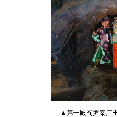
▲第一殿阎罗秦广