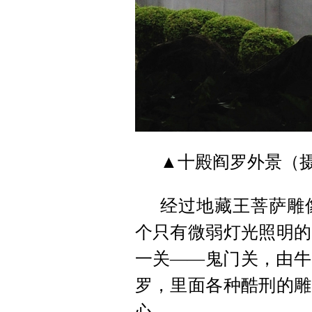
▲十殿阎罗外景（
经过地藏王菩萨雕
个只有微弱灯光照明的
一关——鬼门关，由牛
罗，里面各种酷刑的雕
心。