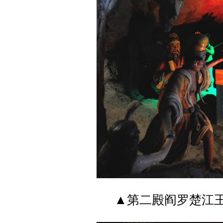
▲第二殿阎罗楚江