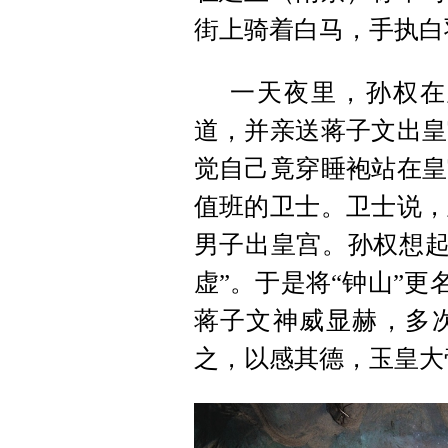
街上骑着白马，手执白
一天夜里，孙权在
道，并亲送蒋子文出皇
觉自己竟穿睡袍站在皇
值班的卫士。卫士说，
男子出皇宫。孙权想起
虚”。于是将“钟山”更
蒋子文神威显赫，多
之，以感其德，玉皇大