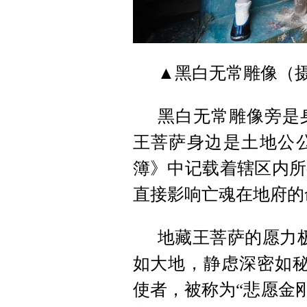
▲黑白无常雕像（
黑白无常雕像旁是
王菩萨身边是土地公
簿》中记载着辖区内所
直接影响亡魂在地府的
地藏王菩萨的愿力
如大地，静虑深密如秘
使者，被称为“悲愿金刚