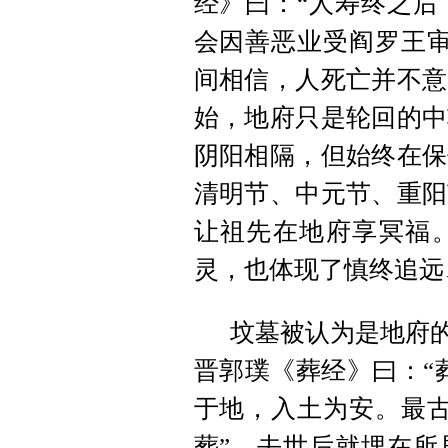
经》曰：“人寿终之后
会因善恶业受阎罗王审
间相信，人死亡并不意
始，地府只是轮回的中
阴阳相隔，但始终在保
清明节、中元节、重阳
让祖先在地府享冥福
灵，也体现了慎终追远
坟墓被认为是地府的
晋郭璞《葬经》曰：“
于地，入土为安。最古
葬”，去世后就埋在所