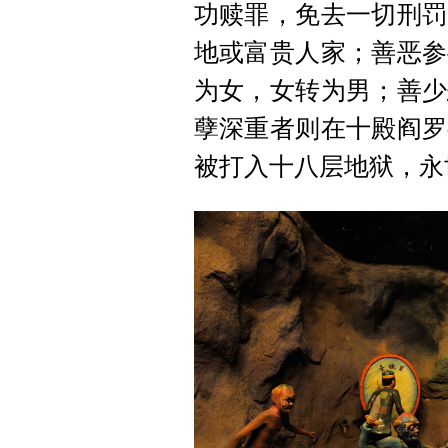
功赎罪，免去一切刑罚
地或富贵人家；善恶参
为女，女转为男；善少
孽深重者则在十殿阎罗
被打入十八层地狱，永