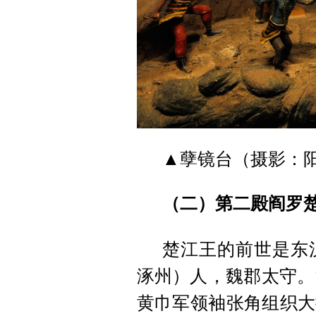
▲孽镜台（摄影：
（二）第二殿阎罗
楚江王的前世是东
涿州）人，魏郡太守。
黄巾军领袖张角组织大