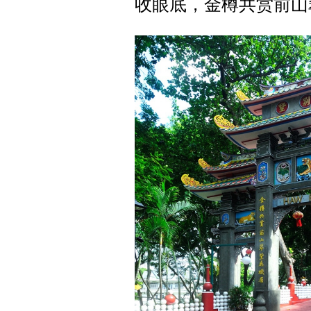
收眼底，金樽共赏前山