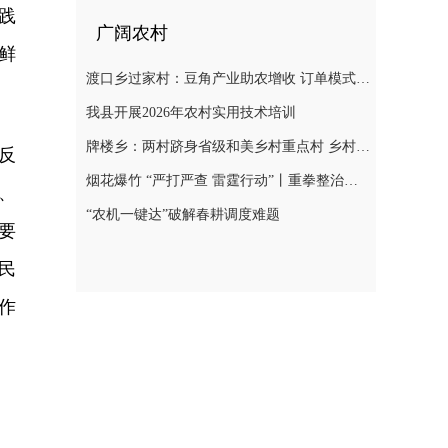
践
广阔农村
鲜
渡口乡过家村：豆角产业助农增收 订单模式铺就致富路
我县开展2026年农村实用技术培训
牌楼乡：两村跻身省级和美乡村重点村 乡村振兴迎来“加速跑”
反
烟花爆竹 “严打严查 雷霆行动”丨重拳整治非法储存烟花爆竹 筑牢辖区安全防线
、
“农机一键达”破解春耕调度难题
要
民
作