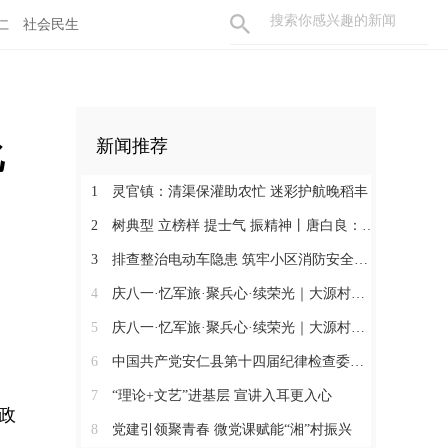
仁
社会民生
化
新闻推荐
1
灵官镇：清渠保灌助农忙 迷彩护航晚稻丰
2
树典型 立榜样 提士气 振精神丨唐白良：三十载丹心映党徽 一腔热血暖万家
3
排查整治电动车隐患 筑牢小区消防安全防线
4
庆八一·忆军旅·聚兵心·续荣光｜大源村退役军人共话初心
5
庆八一·忆军旅·聚兵心·续荣光｜大源村退役军人共话初心
6
中国共产党安仁县第十四届纪律检查委员会召开第一次全体会议
7
“理论+文艺”进基层 宣讲入耳更入心
政
8
党建引领聚青春 微党课赋能“湘”村振兴