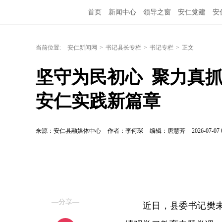
首页
新闻中心
领导之窗
安仁党建
安
当前位置:
安仁新闻网
>
书记县长专栏
>
书记专栏
>
正文
坚守为民初心  聚力真
安仁实践新篇章
来源：安仁县融媒体中心
作者：李何琛
编辑：唐慧芳
2026-07-07 
—分享—
近日，县委书记樊