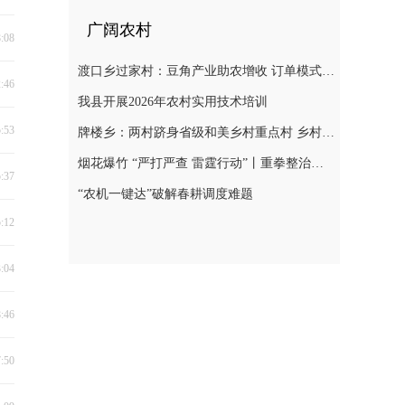
广阔农村
8:08
渡口乡过家村：豆角产业助农增收 订单模式铺就致富路
2:46
我县开展2026年农村实用技术培训
5:53
牌楼乡：两村跻身省级和美乡村重点村 乡村振兴迎来“加速跑”
烟花爆竹 “严打严查 雷霆行动”丨重拳整治非法储存烟花爆竹 筑牢辖区安全防线
5:37
“农机一键达”破解春耕调度难题
5:12
3:04
8:46
7:50