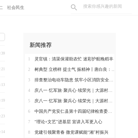
仁
社会民生
新闻推荐
9:39
1
灵官镇：清渠保灌助农忙 迷彩护航晚稻丰
7:21
2
树典型 立榜样 提士气 振精神丨唐白良：三十载丹心映党徽 一腔热血暖万家
3
排查整治电动车隐患 筑牢小区消防安全防线
8:13
4
庆八一·忆军旅·聚兵心·续荣光｜大源村退役军人共话初心
9:19
5
庆八一·忆军旅·聚兵心·续荣光｜大源村退役军人共话初心
6
中国共产党安仁县第十四届纪律检查委员会召开第一次全体会议
9:23
7
“理论+文艺”进基层 宣讲入耳更入心
9:14
8
党建引领聚青春 微党课赋能“湘”村振兴