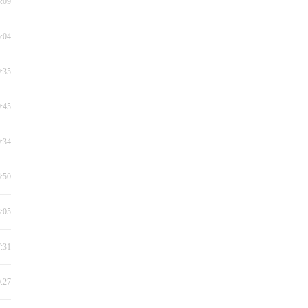
5:09
5:04
9:35
0:45
0:34
6:50
8:05
7:31
0:27