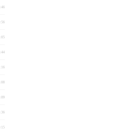
6:46
9:56
3:05
6:44
1:16
3:08
8:09
4:36
0:15